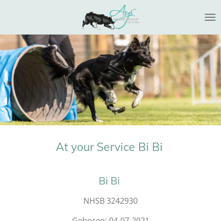
Ga
direct
naar
de
hoofdinhoud
At your Service Bi Bi
Bi Bi
NHSB 3242930
Geboren: 04-07-2021